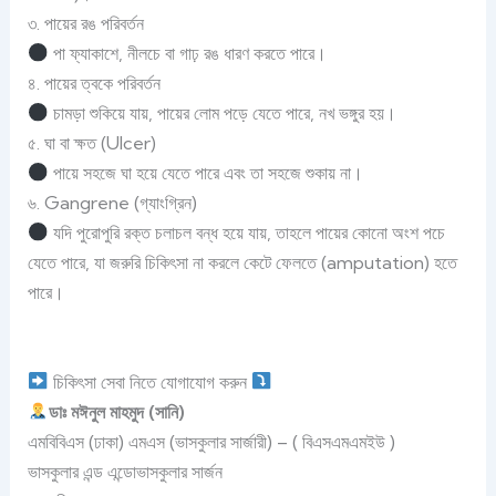
৩. পায়ের রঙ পরিবর্তন
পা ফ্যাকাশে, নীলচে বা গাঢ় রঙ ধারণ করতে পারে।
৪. পায়ের ত্বকে পরিবর্তন
চামড়া শুকিয়ে যায়, পায়ের লোম পড়ে যেতে পারে, নখ ভঙ্গুর হয়।
৫. ঘা বা ক্ষত (Ulcer)
পায়ে সহজে ঘা হয়ে যেতে পারে এবং তা সহজে শুকায় না।
৬. Gangrene (গ্যাংগ্রিন)
যদি পুরোপুরি রক্ত চলাচল বন্ধ হয়ে যায়, তাহলে পায়ের কোনো অংশ পচে
যেতে পারে, যা জরুরি চিকিৎসা না করলে কেটে ফেলতে (amputation) হতে
পারে।
চিকিৎসা সেবা নিতে যোগাযোগ করুন
ডাঃ মঈনুল মাহমুদ (সানি)
এমবিবিএস (ঢাকা) এমএস (ভাসকুলার সার্জারী) – ( বিএসএমএমইউ )
ভাসকুলার এন্ড এন্ডোভাসকুলার সার্জন