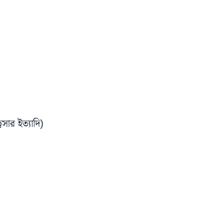
েসার ইত্যাদি)