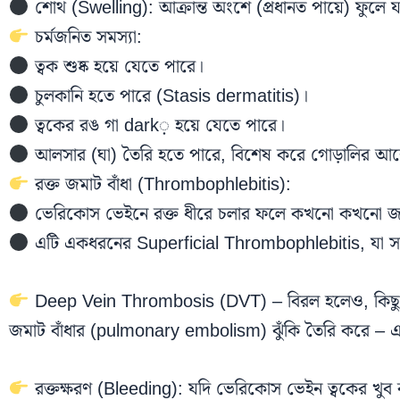
শোথ (Swelling): আক্রান্ত অংশে (প্রধানত পায়ে) ফুলে য
চর্মজনিত সমস্যা:
ত্বক শুষ্ক হয়ে যেতে পারে।
চুলকানি হতে পারে (Stasis dermatitis)।
ত্বকের রঙ গা dark় হয়ে যেতে পারে।
আলসার (ঘা) তৈরি হতে পারে, বিশেষ করে গোড়ালির আ
রক্ত জমাট বাঁধা (Thrombophlebitis):
ভেরিকোস ভেইনে রক্ত ধীরে চলার ফলে কখনো কখনো জমাট বা
এটি একধরনের Superficial Thrombophlebitis, যা সাধা
Deep Vein Thrombosis (DVT) – বিরল হলেও, কিছু ক্ষ
জমাট বাঁধার (pulmonary embolism) ঝুঁকি তৈরি করে – এ
রক্তক্ষরণ (Bleeding): যদি ভেরিকোস ভেইন ত্বকের খুব কাছা