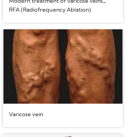
Modern treatment of varicose veins_
RFA (Radiofrequency Ablation)
Varicose vein